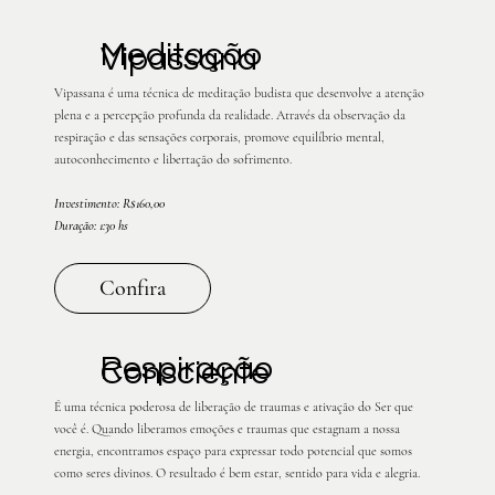
Meditação
Vipassana
Vipassana é uma técnica de meditação budista que desenvolve a atenção
plena e a percepção profunda da realidade. Através da observação da
respiração e das sensações corporais, promove equilíbrio mental,
autoconhecimento e libertação do sofrimento.
Investimento: R$160,00
Duração: 1:30 hs
Confira
Respiração
Consciente
É uma técnica poderosa de liberação de traumas e ativação do Ser que
você é. Quando liberamos emoções e traumas que estagnam a nossa
energia, encontramos espaço para expressar todo potencial que somos
como seres divinos. O resultado é bem estar, sentido para vida e alegria.