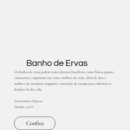
Banho de Ervas
Os banhos de ervas podem trazer diversos benefícios, tanto físicos quanto
emocionais e espirituais tais como: melhora do sono, alívio de dores,
melhora da circulação sanguínea, renovação de energia para enfrentar os
desafios do dia a dia.
Investimento: R$120,00
Duração: 1:00 h
Confira