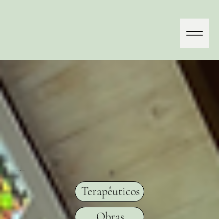
Loja Amarte
Terapêuticos
Obras