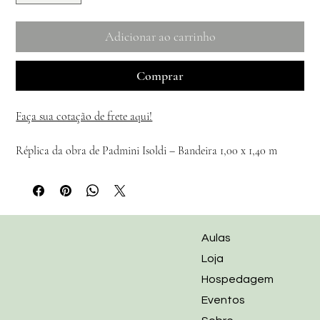
Adicionar ao carrinho
Comprar
Faça sua cotação de frete aqui!
Réplica da obra de Padmini Isoldi – Bandeira 1,00 x 1,40 m
Descubra a beleza e a energia da arte de Padmini Isoldi em um 
formato inovador e acessível. Esta réplica da obra original, 
confeccionada em tecido na dimensão 1,00 x 1,40 metros, traz a 
mesma vibração e profundidade das criações que tocam a alma.
Aulas
Loja
Cada bandeira carrega a assinatura vibracional de Padmini, - 
Hospedagem
sinta, receba e compartilhe a transformação que só a arte 
Eventos
verdadeira pode proporcionar.